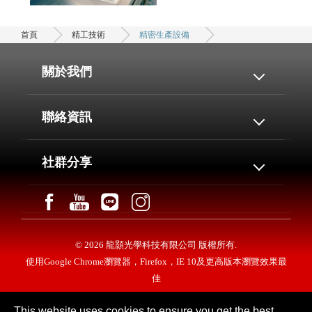
首頁
精工技術
精密生產設備
關於我們
關於我們
精工技術
聯絡資訊
3D光學量測
3D專業服務
最新消息
服務
總公司:臺灣814高雄市仁武區竹後里竹楠路31號2
社群分享
樓
聯絡我們
網站地圖
高雄二廠:臺灣833高雄市鳥松區美山路30巷18號
桃園辦公室:臺灣330桃園市桃園區同安里中正路
1092號25樓
© 2026 龍顥光學科技有限公司 版權所有.
台中辦公室:臺灣404台中市北區館前路19號7樓之3
使用Google Chrome瀏覽器，Firefox，IE 10及更高版本瀏覽效果最
越南辦事處:同奈省展鵬縣廣進社廣和平明江田路
佳
163路(No.613,binh giang Dien road,Quang Hoa
hamlet,Quang Tien commune,Trang Bom
district,Dong Nai province,Vietnam)
This website uses cookies to ensure you get the best